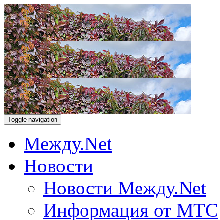
Toggle navigation
Между.Net
Новости
Новости Между.Net
Информация от МТС