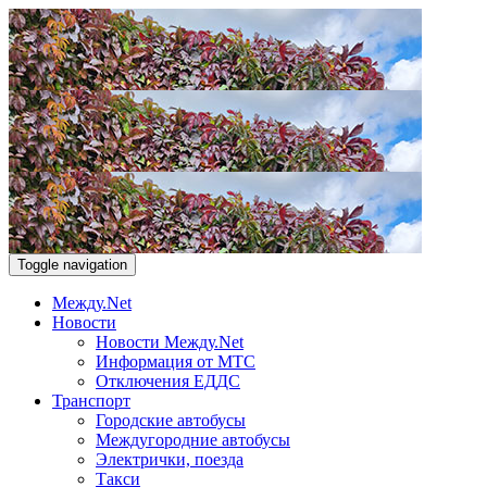
Toggle navigation
Между.Net
Новости
Новости Между.Net
Информация от МТС
Отключения ЕДДС
Транспорт
Городские автобусы
Междугородние автобусы
Электрички, поезда
Такси