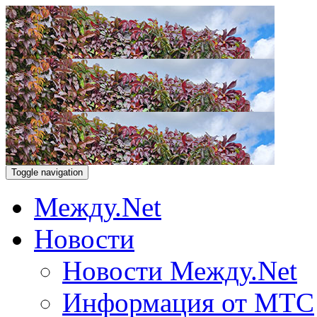
Toggle navigation
Между.Net
Новости
Новости Между.Net
Информация от МТС