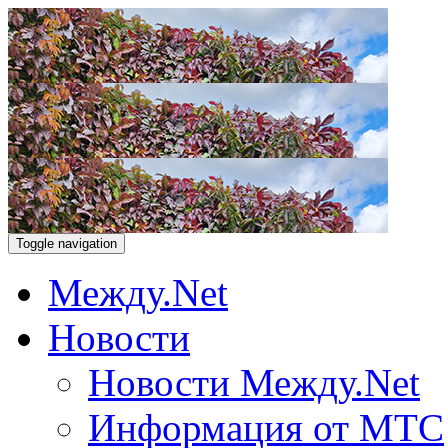
Toggle navigation
Между.Net
Новости
Новости Между.Net
Информация от МТС