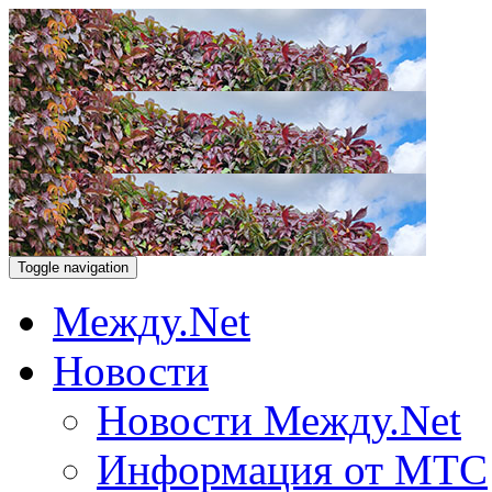
Toggle navigation
Между.Net
Новости
Новости Между.Net
Информация от МТС