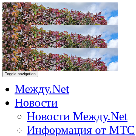
Toggle navigation
Между.Net
Новости
Новости Между.Net
Информация от МТС