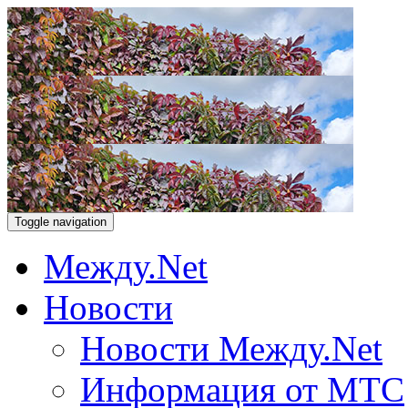
Toggle navigation
Между.Net
Новости
Новости Между.Net
Информация от МТС