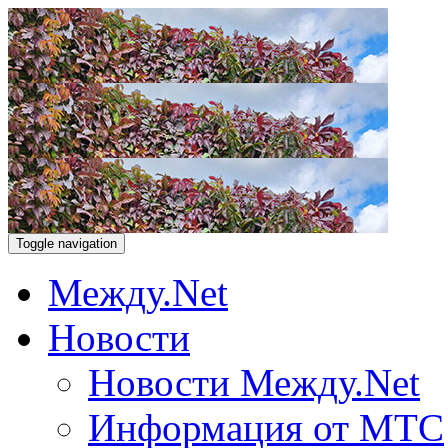
Toggle navigation
Между.Net
Новости
Новости Между.Net
Информация от МТС