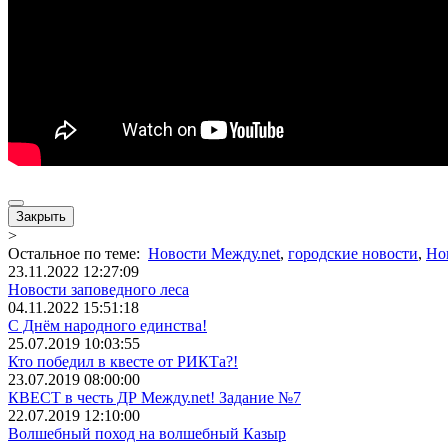
Закрыть
>
Остальное по теме:
Новости Между.net
,
городские новости
,
Но
23.11.2022 12:27:09
Новости заповедного леса
04.11.2022 15:51:18
С Днём народного единства!
25.07.2019 10:03:55
Кто победил в квесте от РИКТа?!
23.07.2019 08:00:00
КВЕСТ в честь ДР Между.net! Задание №7
22.07.2019 12:10:00
Волшебный поход на волшебный Казыр