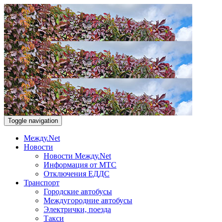
Toggle navigation
Между.Net
Новости
Новости Между.Net
Информация от МТС
Отключения ЕДДС
Транспорт
Городские автобусы
Междугородние автобусы
Электрички, поезда
Такси