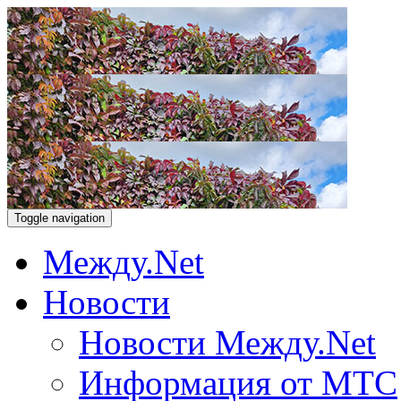
Toggle navigation
Между.Net
Новости
Новости Между.Net
Информация от МТС