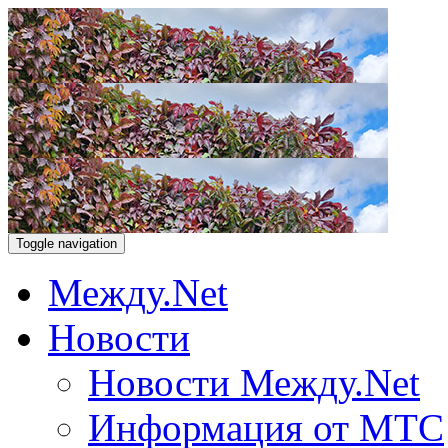
Toggle navigation
Между.Net
Новости
Новости Между.Net
Информация от МТС