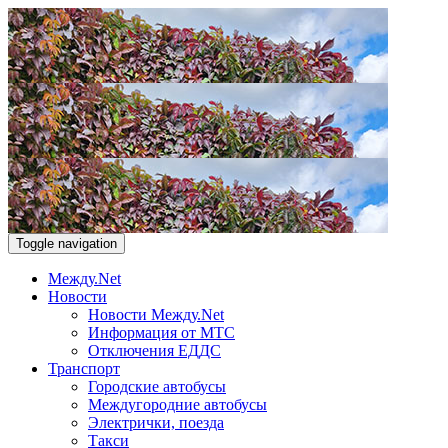
Toggle navigation
Между.Net
Новости
Новости Между.Net
Информация от МТС
Отключения ЕДДС
Транспорт
Городские автобусы
Междугородние автобусы
Электрички, поезда
Такси