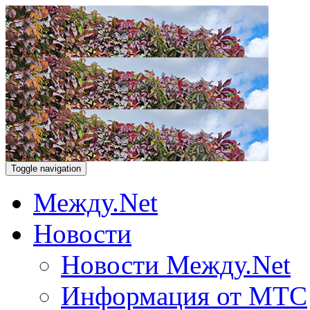
Toggle navigation
Между.Net
Новости
Новости Между.Net
Информация от МТС