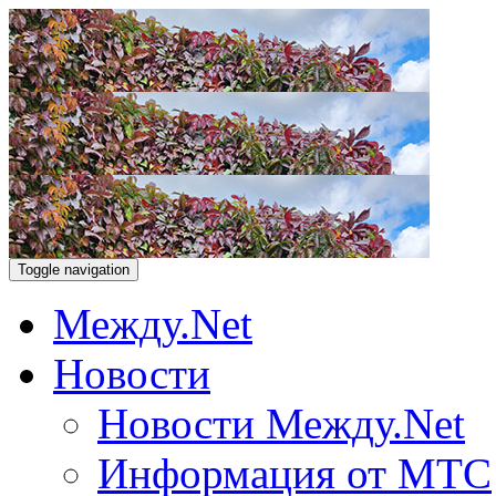
Toggle navigation
Между.Net
Новости
Новости Между.Net
Информация от МТС