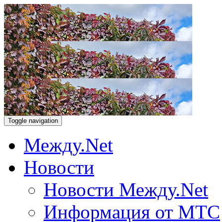
Toggle navigation
Между.Net
Новости
Новости Между.Net
Информация от МТС