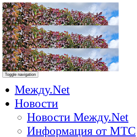
Toggle navigation
Между.Net
Новости
Новости Между.Net
Информация от МТС