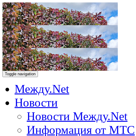
Toggle navigation
Между.Net
Новости
Новости Между.Net
Информация от МТС