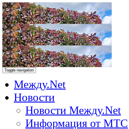
Toggle navigation
Между.Net
Новости
Новости Между.Net
Информация от МТС