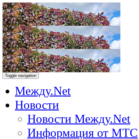
Toggle navigation
Между.Net
Новости
Новости Между.Net
Информация от МТС