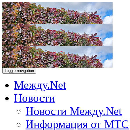
Toggle navigation
Между.Net
Новости
Новости Между.Net
Информация от МТС