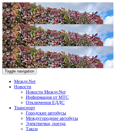
Toggle navigation
Между.Net
Новости
Новости Между.Net
Информация от МТС
Отключения ЕДДС
Транспорт
Городские автобусы
Междугородние автобусы
Электрички, поезда
Такси