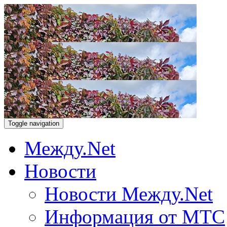
Toggle navigation
Между.Net
Новости
Новости Между.Net
Информация от МТС