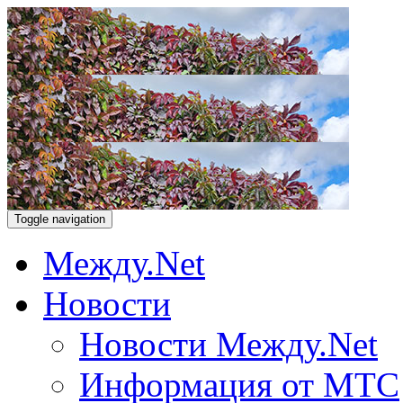
Toggle navigation
Между.Net
Новости
Новости Между.Net
Информация от МТС