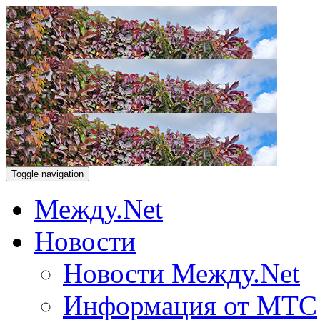
Toggle navigation
Между.Net
Новости
Новости Между.Net
Информация от МТС