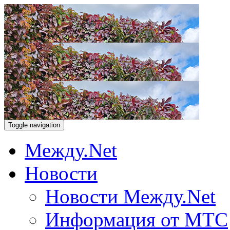
Toggle navigation
Между.Net
Новости
Новости Между.Net
Информация от МТС