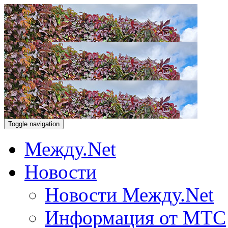
Toggle navigation
Между.Net
Новости
Новости Между.Net
Информация от МТС