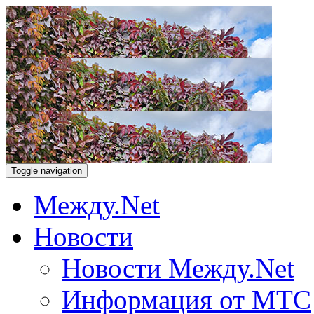
Toggle navigation
Между.Net
Новости
Новости Между.Net
Информация от МТС