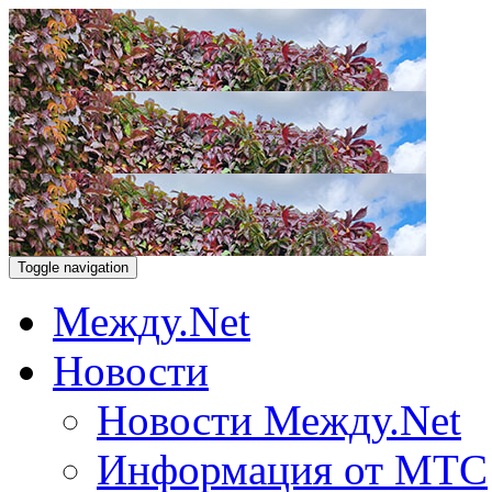
Toggle navigation
Между.Net
Новости
Новости Между.Net
Информация от МТС