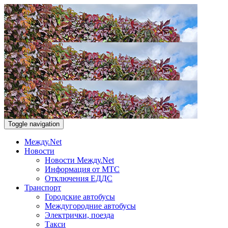
Toggle navigation
Между.Net
Новости
Новости Между.Net
Информация от МТС
Отключения ЕДДС
Транспорт
Городские автобусы
Междугородние автобусы
Электрички, поезда
Такси