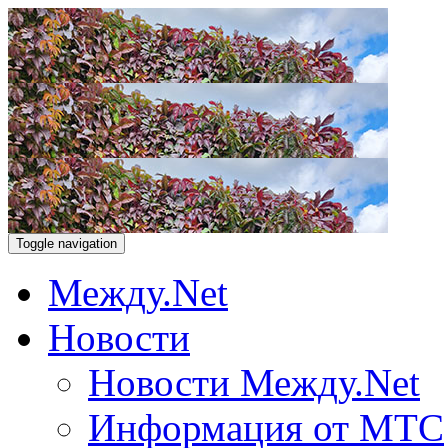
Toggle navigation
Между.Net
Новости
Новости Между.Net
Информация от МТС