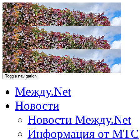
Toggle navigation
Между.Net
Новости
Новости Между.Net
Информация от МТС