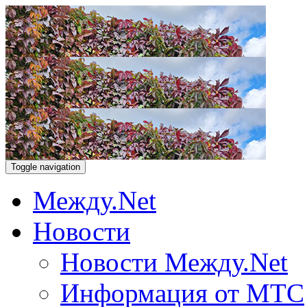
Toggle navigation
Между.Net
Новости
Новости Между.Net
Информация от МТС