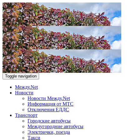
Toggle navigation
Между.Net
Новости
Новости Между.Net
Информация от МТС
Отключения ЕДДС
Транспорт
Городские автобусы
Междугородние автобусы
Электрички, поезда
Такси