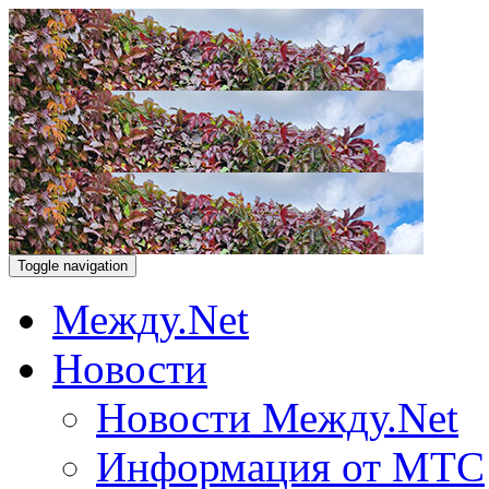
Toggle navigation
Между.Net
Новости
Новости Между.Net
Информация от МТС