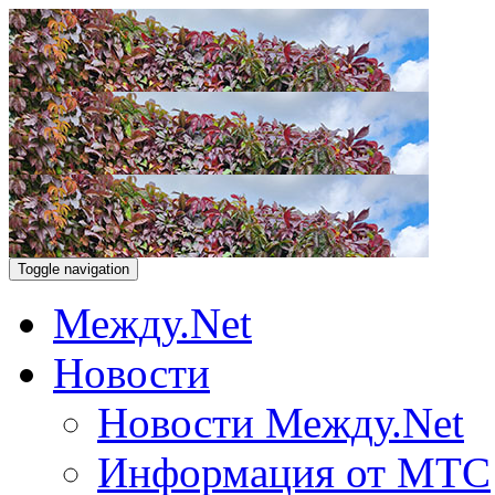
Toggle navigation
Между.Net
Новости
Новости Между.Net
Информация от МТС