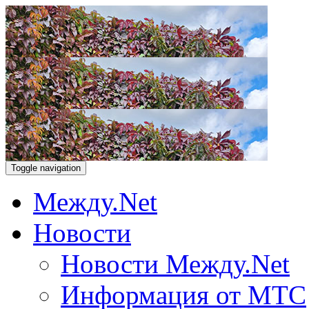
Toggle navigation
Между.Net
Новости
Новости Между.Net
Информация от МТС