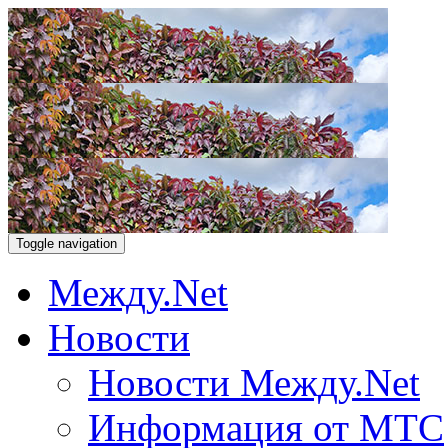
Toggle navigation
Между.Net
Новости
Новости Между.Net
Информация от МТС