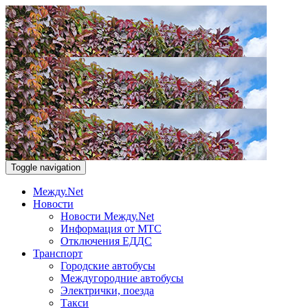
Toggle navigation
Между.Net
Новости
Новости Между.Net
Информация от МТС
Отключения ЕДДС
Транспорт
Городские автобусы
Междугородние автобусы
Электрички, поезда
Такси