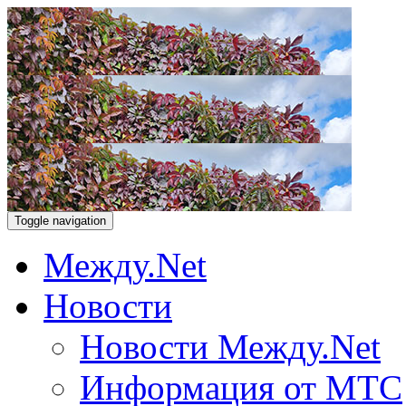
Toggle navigation
Между.Net
Новости
Новости Между.Net
Информация от МТС