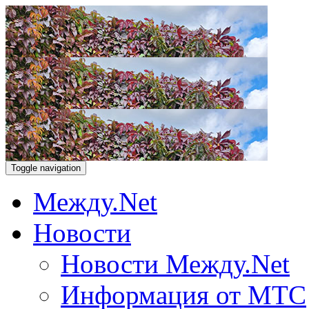
Toggle navigation
Между.Net
Новости
Новости Между.Net
Информация от МТС