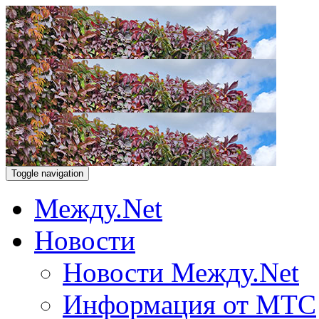
Toggle navigation
Между.Net
Новости
Новости Между.Net
Информация от МТС