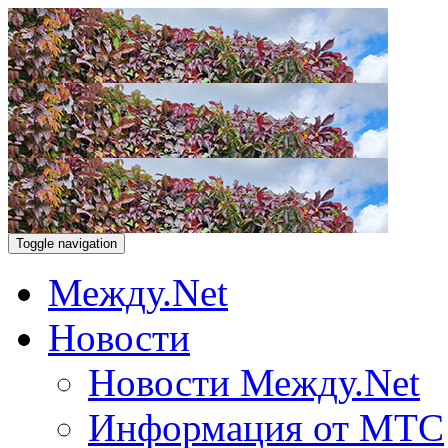
Toggle navigation
Между.Net
Новости
Новости Между.Net
Информация от МТС