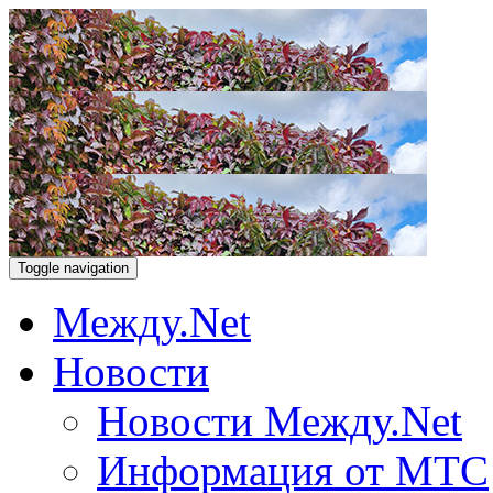
Toggle navigation
Между.Net
Новости
Новости Между.Net
Информация от МТС