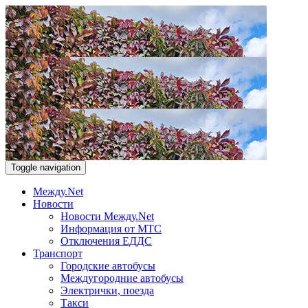
Toggle navigation
Между.Net
Новости
Новости Между.Net
Информация от МТС
Отключения ЕДДС
Транспорт
Городские автобусы
Междугородние автобусы
Электрички, поезда
Такси