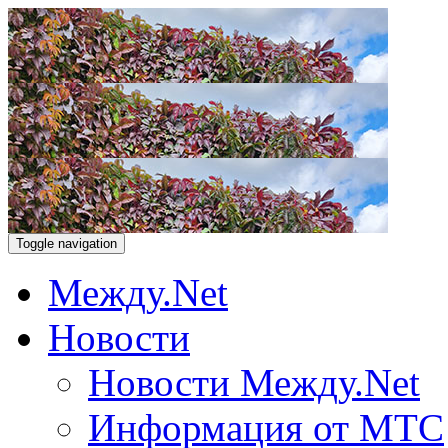
Toggle navigation
Между.Net
Новости
Новости Между.Net
Информация от МТС