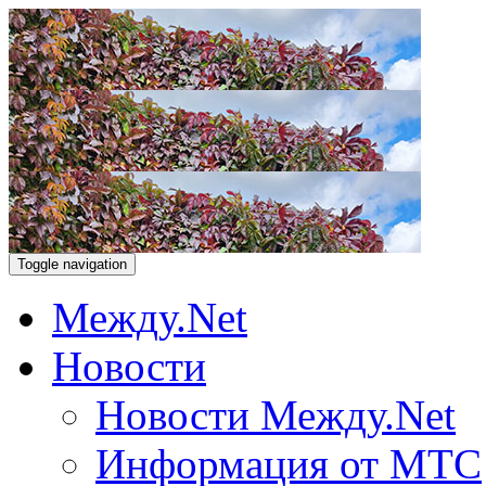
Toggle navigation
Между.Net
Новости
Новости Между.Net
Информация от МТС