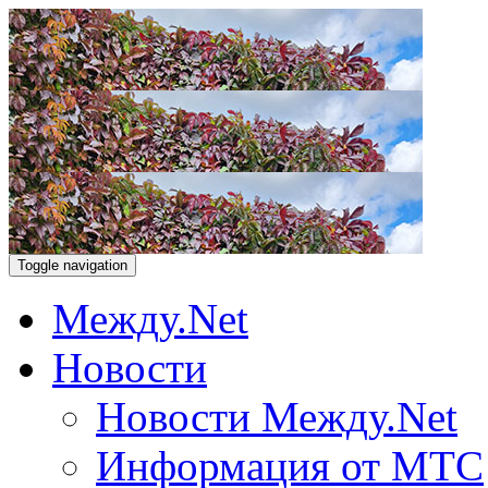
Toggle navigation
Между.Net
Новости
Новости Между.Net
Информация от МТС