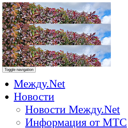
Toggle navigation
Между.Net
Новости
Новости Между.Net
Информация от МТС