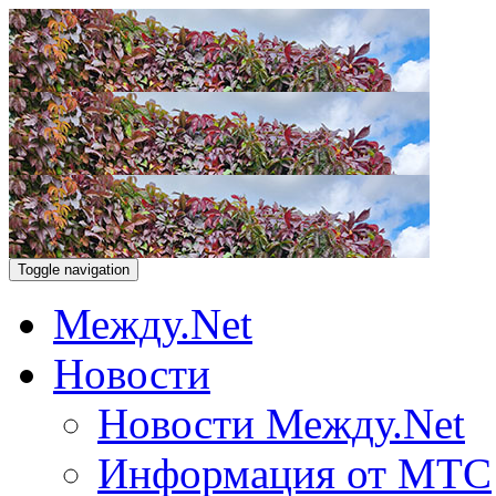
Toggle navigation
Между.Net
Новости
Новости Между.Net
Информация от МТС