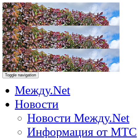
Toggle navigation
Между.Net
Новости
Новости Между.Net
Информация от МТС